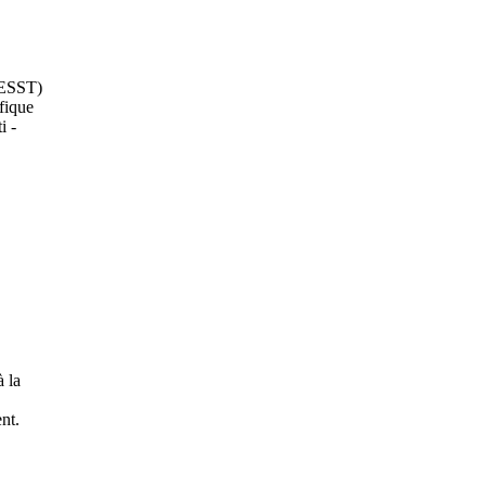
CNESST)
fique
i -
à la
nt.