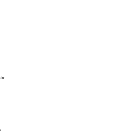
tre
s