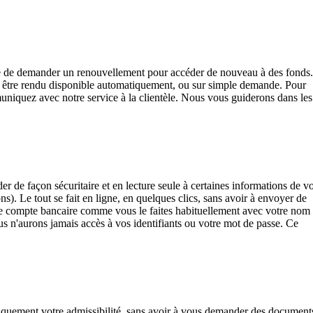
ble de demander un renouvellement pour accéder de nouveau à des fonds.
it être rendu disponible automatiquement, ou sur simple demande. Pour
iquez avec notre service à la clientèle. Nous vous guiderons dans les
r de façon sécuritaire et en lecture seule à certaines informations de vo
). Le tout se fait en ligne, en quelques clics, sans avoir à envoyer de
re compte bancaire comme vous le faites habituellement avec votre nom
ous n'aurons jamais accès à vos identifiants ou votre mot de passe. Ce
tiquement votre admissibilité, sans avoir à vous demander des document