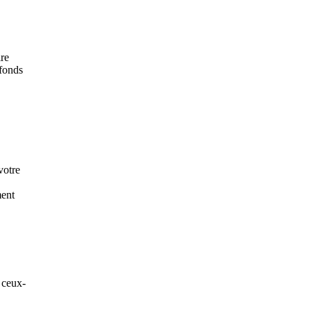
ire
 fonds
votre
ment
 ceux-