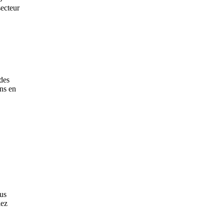
secteur
ndes
ons en
ous
iez